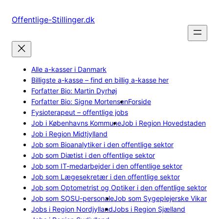
Spring
til
Offentlige-Stillinger.dk
indhold
Alle a-kasser i Danmark
Billigste a-kasse – find en billig a-kasse her
Forfatter Bio: Martin Dyrhøj
Forfatter Bio: Signe Mortensen
Forside
Fysioterapeut – offentlige jobs
Job i Københavns Kommune
Job i Region Hovedstaden
Job i Region Midtjylland
Job som Bioanalytiker i den offentlige sektor
Job som Diætist i den offentlige sektor
Job som IT-medarbejder i den offentlige sektor
Job som Lægesekretær i den offentlige sektor
Job som Optometrist og Optiker i den offentlige sektor
Job som SOSU-personale
Job som Sygeplejerske Vikar
Jobs i Region Nordjylland
Jobs i Region Sjælland