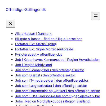
Spring
til
Offentlige-Stillinger.dk
indhold
Alle a-kasser i Danmark
Billigste a-kasse – find en billig a-kasse her
Forfatter Bio: Martin Dyrhøj
Forfatter Bio: Signe Mortensen
Forside
Fysioterapeut – offentlige jobs
Job i Københavns Kommune
Job i Region Hovedstaden
Job i Region Midtjylland
Job som Bioanalytiker i den offentlige sektor
Job som Diætist i den offentlige sektor
Job som IT-medarbejder i den offentlige sektor
Job som Lægesekretær i den offentlige sektor
Job som Optometrist og Optiker i den offentlige sektor
Job som SOSU-personale
Job som Sygeplejerske Vikar
Jobs i Region Nordjylland
Jobs i Region Sjælland