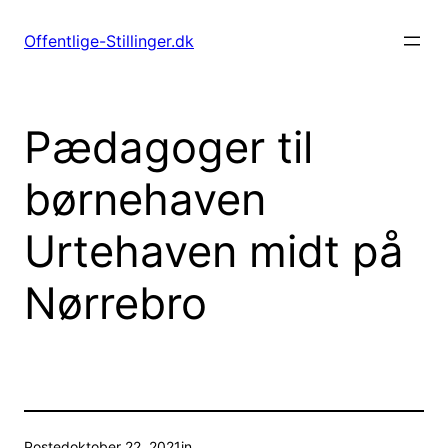
Spring
til
Offentlige-Stillinger.dk
indhold
Pædagoger til
børnehaven
Urtehaven midt på
Nørrebro
Posted
oktober 22, 2021
in