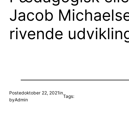
Jacob Michaelsen
rivende udviklin
Posted
oktober 22, 2021
in
Tags:
by
Admin