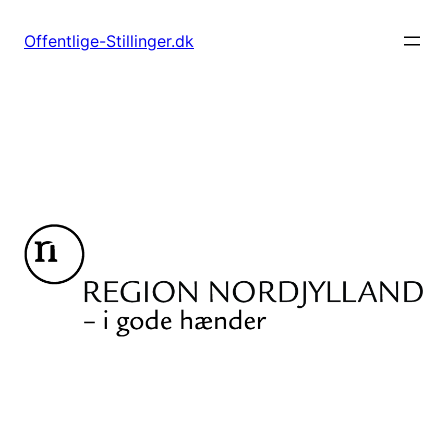
Spring
til
Offentlige-Stillinger.dk
indhold