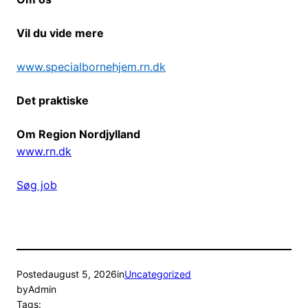
Vil du vide mere
www.specialbornehjem.rn.dk
Det praktiske
Om Region Nordjylland
www.rn.dk
Søg job
Posted
august 5, 2026
in
Uncategorized
by
Admin
Tags: