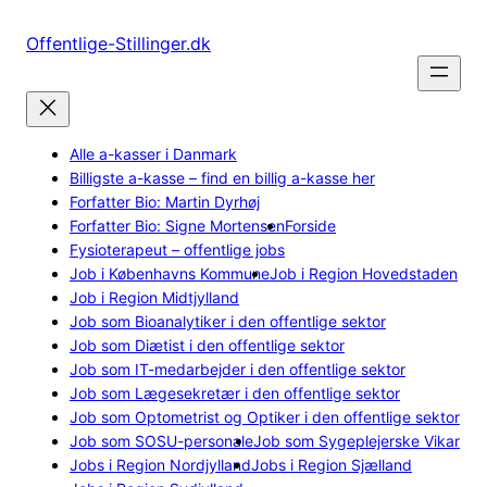
Spring
til
Offentlige-Stillinger.dk
indhold
Alle a-kasser i Danmark
Billigste a-kasse – find en billig a-kasse her
Forfatter Bio: Martin Dyrhøj
Forfatter Bio: Signe Mortensen
Forside
Fysioterapeut – offentlige jobs
Job i Københavns Kommune
Job i Region Hovedstaden
Job i Region Midtjylland
Job som Bioanalytiker i den offentlige sektor
Job som Diætist i den offentlige sektor
Job som IT-medarbejder i den offentlige sektor
Job som Lægesekretær i den offentlige sektor
Job som Optometrist og Optiker i den offentlige sektor
Job som SOSU-personale
Job som Sygeplejerske Vikar
Jobs i Region Nordjylland
Jobs i Region Sjælland