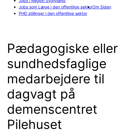
Jobs i Region Sydjylland
Jobs som Læge i den offentlige sektor
Om Siden
PHD stillinger i den offentlige sektor
Pædagogiske eller
sundhedsfaglige
medarbejdere til
dagvagt på
demenscentret
Pilehuset