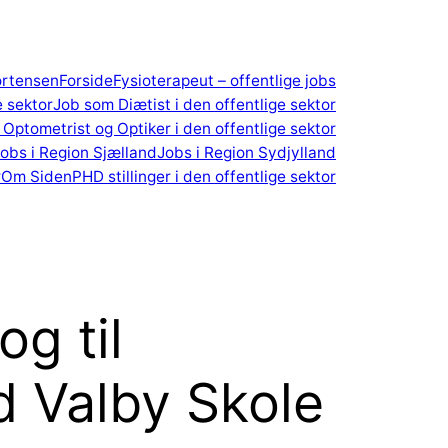
ortensen
Forside
Fysioterapeut – offentlige jobs
e sektor
Job som Diætist i den offentlige sektor
Optometrist og Optiker i den offentlige sektor
obs i Region Sjælland
Jobs i Region Sydjylland
r
Om Siden
PHD stillinger i den offentlige sektor
g til
ed Valby Skole