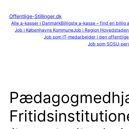
Spring
til
Offentlige-Stillinger.dk
indhold
Alle a-kasser i Danmark
Billigste a-kasse – find en billig
Job i Københavns Kommune
Job i Region Hovedstaden
Job som IT-medarbejder i den offentlige
Job som SOSU-per
Pædagogmedhjæl
Fritidsinstituti