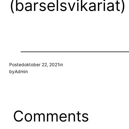
(barselsvikariat)
Posted
oktober 22, 2021
in
by
Admin
Comments