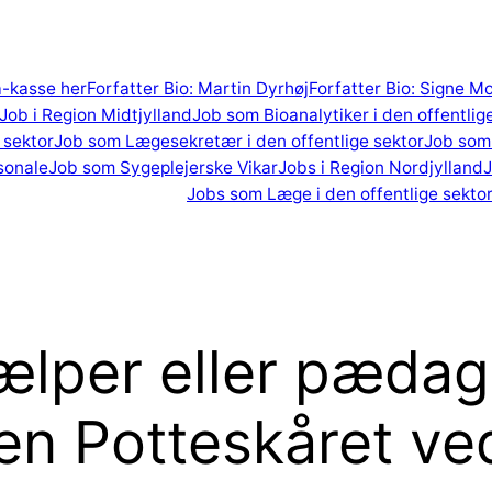
 a-kasse her
Forfatter Bio: Martin Dyrhøj
Forfatter Bio: Signe M
Job i Region Midtjylland
Job som Bioanalytiker i den offentlig
 sektor
Job som Lægesekretær i den offentlige sektor
Job som 
sonale
Job som Sygeplejerske Vikar
Jobs i Region Nordjylland
J
Jobs som Læge i den offentlige sekto
per eller pædago
onen Potteskåret v