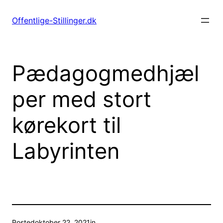
Spring
til
Offentlige-Stillinger.dk
indhold
Pædagogmedhjæl
per med stort
kørekort til
Labyrinten
Posted
oktober 22, 2021
in