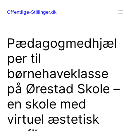
Spring
til
Offentlige-Stillinger.dk
indhold
Pædagogmedhjæl
per til
børnehaveklasse
på Ørestad Skole –
en skole med
virtuel æstetisk