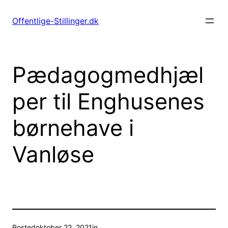
Spring
til
Offentlige-Stillinger.dk
indhold
Pædagogmedhjæl
per til Enghusenes
børnehave i
Vanløse
Posted
oktober 22, 2021
in