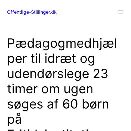
Spring
til
Offentlige-Stillinger.dk
indhold
Pædagogmedhjæl
per til idræt og
udendørslege 23
timer om ugen
søges af 60 børn
på