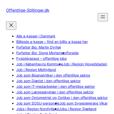
Spring
til
Offentlige-Stillinger.dk
indhold
Alle a-kasser i Danmark
Billigste a-kasse – find en billig a-kasse her
Forfatter Bio: Martin Dyrhøj
Forfatter Bio: Signe Mortensen
Forside
Fysioterapeut – offentlige jobs
Job i Københavns Kommune
Job i Region Hovedstaden
Job i Region Midtjylland
Job som Bioanalytiker i den offentlige sektor
Job som Diætist i den offentlige sektor
Job som IT-medarbejder i den offentlige sektor
Job som Lægesekretær i den offentlige sektor
Job som Optometrist og Optiker i den offentlige sektor
Job som SOSU-personale
Job som Sygeplejerske Vikar
Jobs i Region Nordjylland
Jobs i Region Sjælland