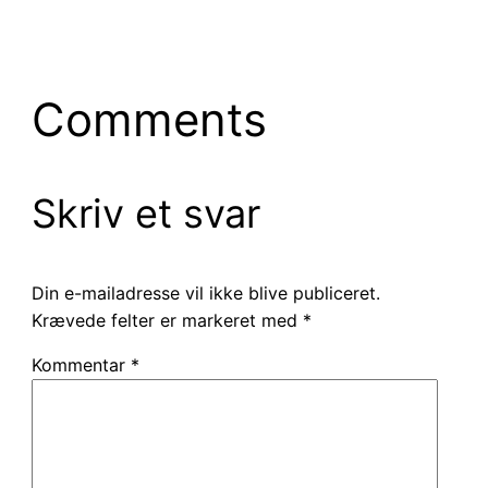
Comments
Skriv et svar
Din e-mailadresse vil ikke blive publiceret.
Krævede felter er markeret med
*
Kommentar
*