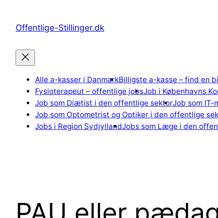
Spring
til
Offentlige-Stillinger.dk
indhold
Alle a-kasser i Danmark
Billigste a-kasse – find en b
Fysioterapeut – offentlige jobs
Job i Københavns K
Job som Diætist i den offentlige sektor
Job som IT-m
Job som Optometrist og Optiker i den offentlige sek
Jobs i Region Sydjylland
Jobs som Læge i den offent
PAU eller pædag