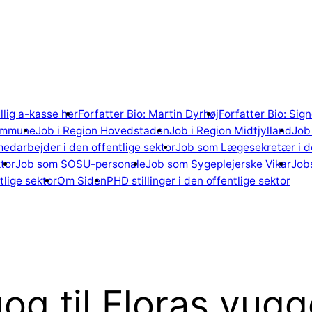
illig a-kasse her
Forfatter Bio: Martin Dyrhøj
Forfatter Bio: Si
ommune
Job i Region Hovedstaden
Job i Region Midtjylland
Job 
edarbejder i den offentlige sektor
Job som Lægesekretær i de
tor
Job som SOSU-personale
Job som Sygeplejerske Vikar
Jobs
lige sektor
Om Siden
PHD stillinger i den offentlige sektor
og til Floras vug