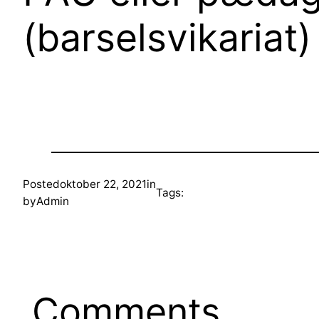
(barselsvikariat)
Posted
oktober 22, 2021
in
Tags:
by
Admin
Comments