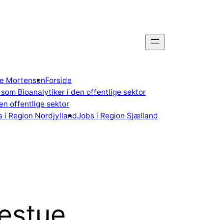
gne Mortensen
Forside
som Bioanalytiker i den offentlige sektor
n offentlige sektor
 i Region Nordjylland
Jobs i Region Sjælland
gestue