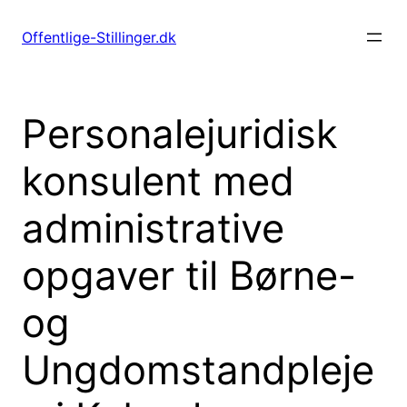
Spring
til
Offentlige-Stillinger.dk
indhold
Personalejuridisk
konsulent med
administrative
opgaver til Børne-
og
Ungdomstandpleje