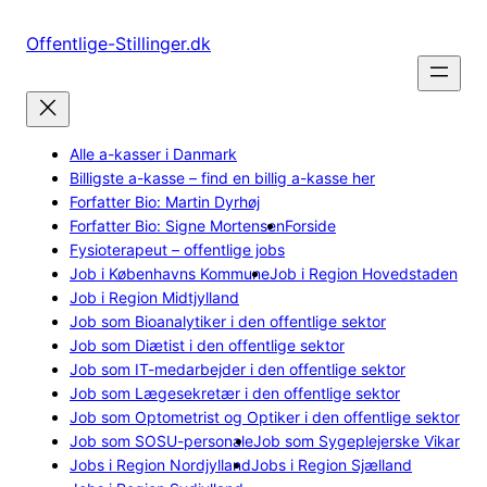
Spring
til
Offentlige-Stillinger.dk
indhold
Alle a-kasser i Danmark
Billigste a-kasse – find en billig a-kasse her
Forfatter Bio: Martin Dyrhøj
Forfatter Bio: Signe Mortensen
Forside
Fysioterapeut – offentlige jobs
Job i Københavns Kommune
Job i Region Hovedstaden
Job i Region Midtjylland
Job som Bioanalytiker i den offentlige sektor
Job som Diætist i den offentlige sektor
Job som IT-medarbejder i den offentlige sektor
Job som Lægesekretær i den offentlige sektor
Job som Optometrist og Optiker i den offentlige sektor
Job som SOSU-personale
Job som Sygeplejerske Vikar
Jobs i Region Nordjylland
Jobs i Region Sjælland