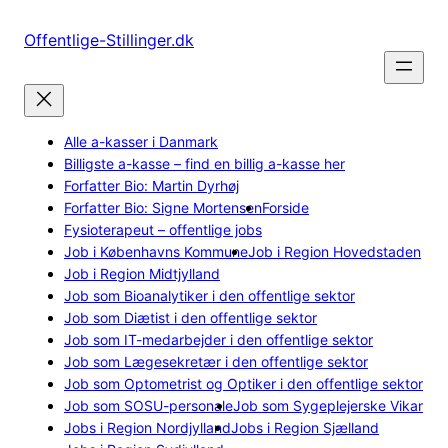
Spring
til
Offentlige-Stillinger.dk
indhold
Alle a-kasser i Danmark
Billigste a-kasse – find en billig a-kasse her
Forfatter Bio: Martin Dyrhøj
Forfatter Bio: Signe Mortensen
Forside
Fysioterapeut – offentlige jobs
Job i Københavns Kommune
Job i Region Hovedstaden
Job i Region Midtjylland
Job som Bioanalytiker i den offentlige sektor
Job som Diætist i den offentlige sektor
Job som IT-medarbejder i den offentlige sektor
Job som Lægesekretær i den offentlige sektor
Job som Optometrist og Optiker i den offentlige sektor
Job som SOSU-personale
Job som Sygeplejerske Vikar
Jobs i Region Nordjylland
Jobs i Region Sjælland