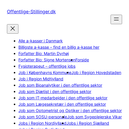
Spring
til
Offentlige-Stillinger.dk
indhold
Alle a-kasser i Danmark
Billigste a-kasse – find en billig a-kasse her
Forfatter Bio: Martin Dyrhøj
Forfatter Bio: Signe Mortensen
Forside
Fysioterapeut – offentlige jobs
Job i Københavns Kommune
Job i Region Hovedstaden
Job i Region Midtjylland
Job som Bioanalytiker i den offentlige sektor
Job som Diætist i den offentlige sektor
Job som IT-medarbejder i den offentlige sektor
Job som Lægesekretær i den offentlige sektor
Job som Optometrist og Optiker i den offentlige sektor
Job som SOSU-personale
Job som Sygeplejerske Vikar
Jobs i Region Nordjylland
Jobs i Region Sjælland