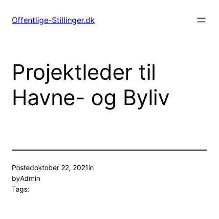
Spring
til
Offentlige-Stillinger.dk
indhold
Projektleder til
Havne- og Byliv
Posted
oktober 22, 2021
in
by
Admin
Tags: