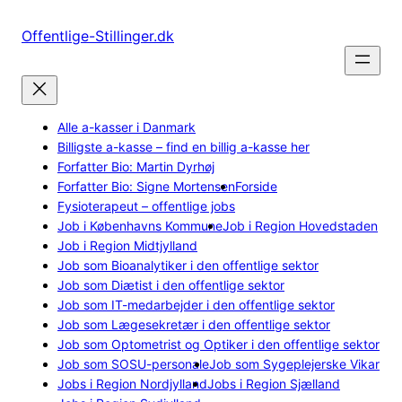
Spring
til
Offentlige-Stillinger.dk
indhold
Alle a-kasser i Danmark
Billigste a-kasse – find en billig a-kasse her
Forfatter Bio: Martin Dyrhøj
Forfatter Bio: Signe Mortensen
Forside
Fysioterapeut – offentlige jobs
Job i Københavns Kommune
Job i Region Hovedstaden
Job i Region Midtjylland
Job som Bioanalytiker i den offentlige sektor
Job som Diætist i den offentlige sektor
Job som IT-medarbejder i den offentlige sektor
Job som Lægesekretær i den offentlige sektor
Job som Optometrist og Optiker i den offentlige sektor
Job som SOSU-personale
Job som Sygeplejerske Vikar
Jobs i Region Nordjylland
Jobs i Region Sjælland