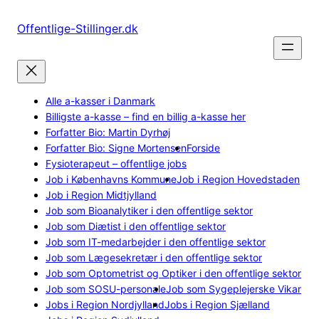
Spring
til
Offentlige-Stillinger.dk
indhold
Alle a-kasser i Danmark
Billigste a-kasse – find en billig a-kasse her
Forfatter Bio: Martin Dyrhøj
Forfatter Bio: Signe Mortensen
Forside
Fysioterapeut – offentlige jobs
Job i Københavns Kommune
Job i Region Hovedstaden
Job i Region Midtjylland
Job som Bioanalytiker i den offentlige sektor
Job som Diætist i den offentlige sektor
Job som IT-medarbejder i den offentlige sektor
Job som Lægesekretær i den offentlige sektor
Job som Optometrist og Optiker i den offentlige sektor
Job som SOSU-personale
Job som Sygeplejerske Vikar
Jobs i Region Nordjylland
Jobs i Region Sjælland