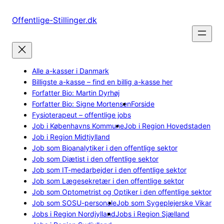
Spring
til
Offentlige-Stillinger.dk
indhold
Alle a-kasser i Danmark
Billigste a-kasse – find en billig a-kasse her
Forfatter Bio: Martin Dyrhøj
Forfatter Bio: Signe Mortensen
Forside
Fysioterapeut – offentlige jobs
Job i Københavns Kommune
Job i Region Hovedstaden
Job i Region Midtjylland
Job som Bioanalytiker i den offentlige sektor
Job som Diætist i den offentlige sektor
Job som IT-medarbejder i den offentlige sektor
Job som Lægesekretær i den offentlige sektor
Job som Optometrist og Optiker i den offentlige sektor
Job som SOSU-personale
Job som Sygeplejerske Vikar
Jobs i Region Nordjylland
Jobs i Region Sjælland