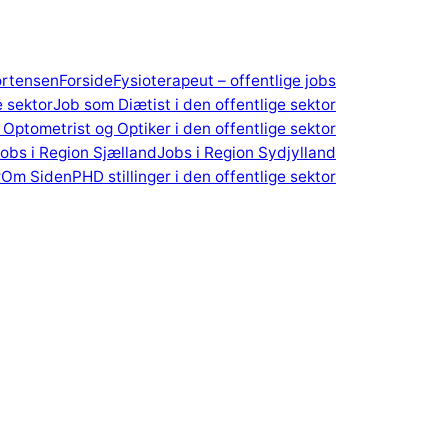
ortensen
Forside
Fysioterapeut – offentlige jobs
e sektor
Job som Diætist i den offentlige sektor
Optometrist og Optiker i den offentlige sektor
obs i Region Sjælland
Jobs i Region Sydjylland
r
Om Siden
PHD stillinger i den offentlige sektor