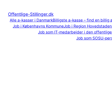
Spring
til
Offentlige-Stillinger.dk
indhold
Alle a-kasser i Danmark
Billigste a-kasse – find en billig
Job i Københavns Kommune
Job i Region Hovedstaden
Job som IT-medarbejder i den offentlige
Job som SOSU-per