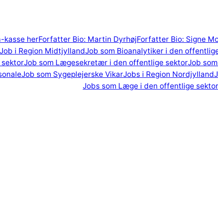
 a-kasse her
Forfatter Bio: Martin Dyrhøj
Forfatter Bio: Signe M
Job i Region Midtjylland
Job som Bioanalytiker i den offentlig
 sektor
Job som Lægesekretær i den offentlige sektor
Job som 
sonale
Job som Sygeplejerske Vikar
Jobs i Region Nordjylland
J
Jobs som Læge i den offentlige sekto