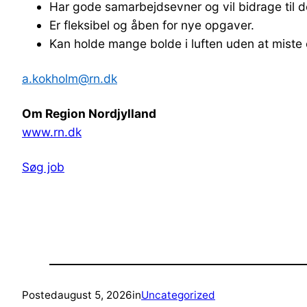
Har gode samarbejdsevner og vil bidrage til de
Er fleksibel og åben for nye opgaver.
Kan holde mange bolde i luften uden at miste 
a.kokholm@rn.dk
Om Region Nordjylland
www.rn.dk
Søg job
Posted
august 5, 2026
in
Uncategorized