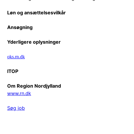
Løn og ansættelsesvilkår
Ansøgning
Yderligere oplysninger
oks.rn.dk
I
T
O
P
Om Region Nordjylland
www.rn.dk
Søg job