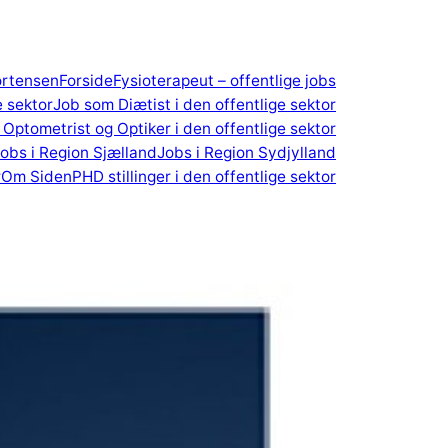
ortensen
Forside
Fysioterapeut – offentlige jobs
e sektor
Job som Diætist i den offentlige sektor
Optometrist og Optiker i den offentlige sektor
obs i Region Sjælland
Jobs i Region Sydjylland
r
Om Siden
PHD stillinger i den offentlige sektor