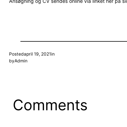
Ansøgning og CV sendes online via linket her på si
Posted
april 19, 2021
in
by
Admin
Comments