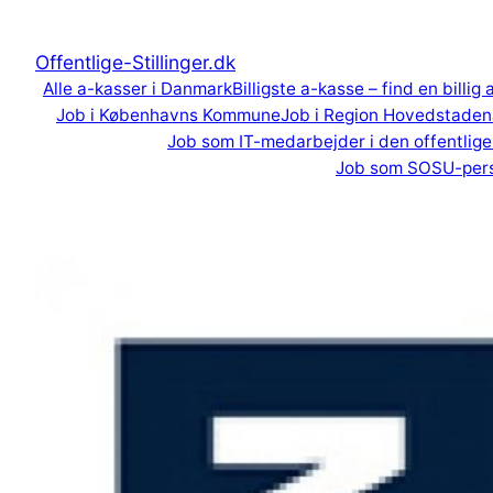
Spring
til
Offentlige-Stillinger.dk
indhold
Alle a-kasser i Danmark
Billigste a-kasse – find en billig
Job i Københavns Kommune
Job i Region Hovedstaden
Job som IT-medarbejder i den offentlige
Job som SOSU-per