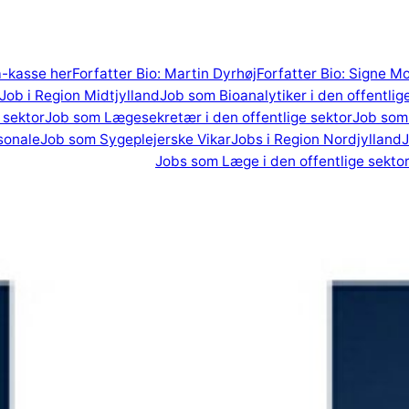
 a-kasse her
Forfatter Bio: Martin Dyrhøj
Forfatter Bio: Signe M
Job i Region Midtjylland
Job som Bioanalytiker i den offentlig
 sektor
Job som Lægesekretær i den offentlige sektor
Job som 
sonale
Job som Sygeplejerske Vikar
Jobs i Region Nordjylland
J
Jobs som Læge i den offentlige sekto