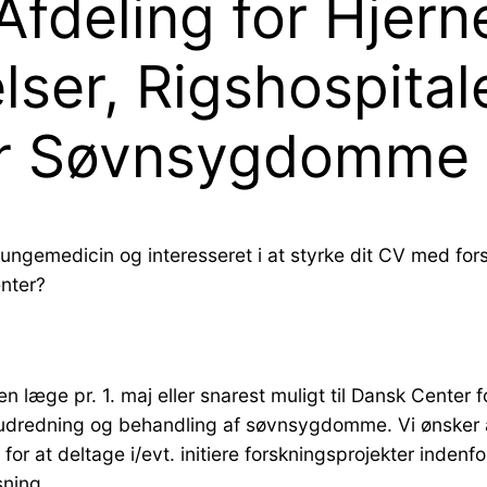
Afdeling for Hjern
er, Rigshospitale
or Søvnsygdomme
er lungemedicin og interesseret i at styrke dit CV med 
enter?
en læge pr. 1. maj eller snarest muligt til Dansk Cent
r udredning og behandling af søvnsygdomme. Vi ønsker 
or at deltage i/evt. initiere forskningsprojekter indenf
sning.