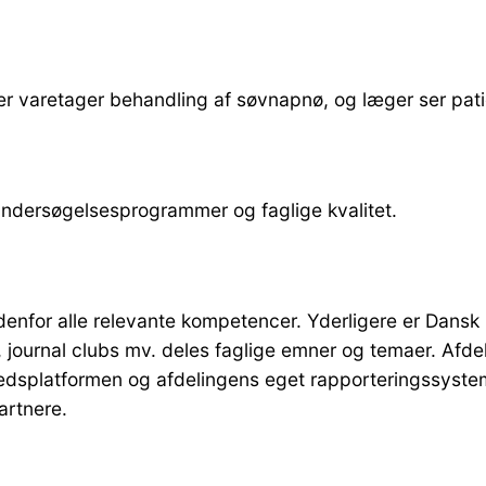
ker varetager behandling af søvnapnø, og læger ser p
 undersøgelsesprogrammer og faglige kvalitet.
 indenfor alle relevante kompetencer. Yderligere er Dan
journal clubs mv. deles faglige emner og temaer. Afdeli
edsplatformen og afdelingens eget rapporteringssystem
artnere.