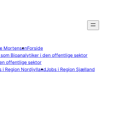
gne Mortensen
Forside
som Bioanalytiker i den offentlige sektor
n offentlige sektor
 i Region Nordjylland
Jobs i Region Sjælland