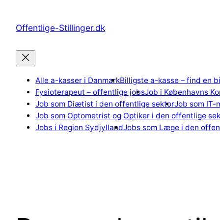
Spring
til
Offentlige-Stillinger.dk
indhold
Alle a-kasser i Danmark
Billigste a-kasse – find en b
Fysioterapeut – offentlige jobs
Job i Københavns K
Job som Diætist i den offentlige sektor
Job som IT-m
Job som Optometrist og Optiker i den offentlige sek
Jobs i Region Sydjylland
Jobs som Læge i den offent