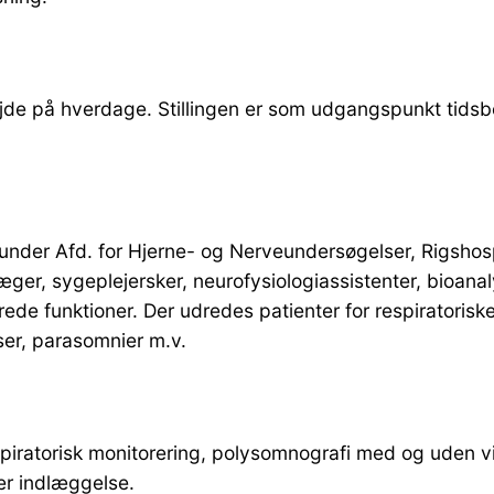
bejde på hverdage. Stillingen er som udgangspunkt tids
der Afd. for Hjerne- og Nerveundersøgelser, Rigshospi
ger, sygeplejersker, neurofysiologiassistenter, bioanal
serede funktioner. Der udredes patienter for respirato
lser, parasomnier m.v.
spiratorisk monitorering, polysomnografi med og uden vi
er indlæggelse.