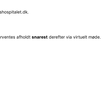
shospitalet.dk.
orventes afholdt
snarest
derefter via virtuelt møde.