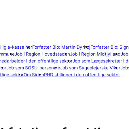
illig a-kasse her
Forfatter Bio: Martin Dyrhøj
Forfatter Bio: Si
ommune
Job i Region Hovedstaden
Job i Region Midtjylland
Job 
edarbejder i den offentlige sektor
Job som Lægesekretær i de
tor
Job som SOSU-personale
Job som Sygeplejerske Vikar
Jobs
lige sektor
Om Siden
PHD stillinger i den offentlige sektor