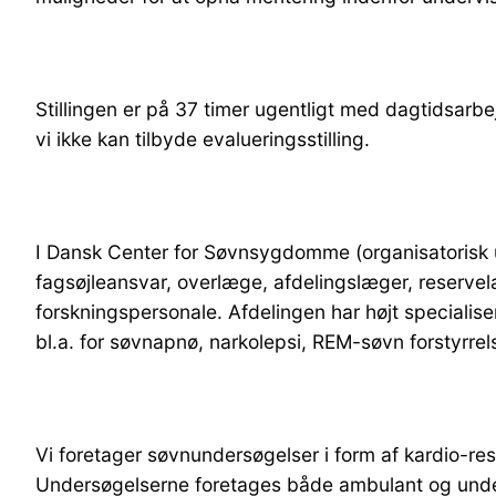
Stillingen er på 37 timer ugentligt med dagtidsar
vi ikke
kan tilbyde evalueringsstilling.
I Dansk Center for Søvnsygdomme (organisatorisk un
fagsøjleansvar, overlæge, afdelingslæger, reservelæ
forskningspersonale. Afdelingen har højt speciali
bl.a. for søvnapnø, narkolepsi, REM-søvn forstyrre
Vi foretager søvnundersøgelser i form af kardio-re
Undersøgelserne foretages både ambulant og und