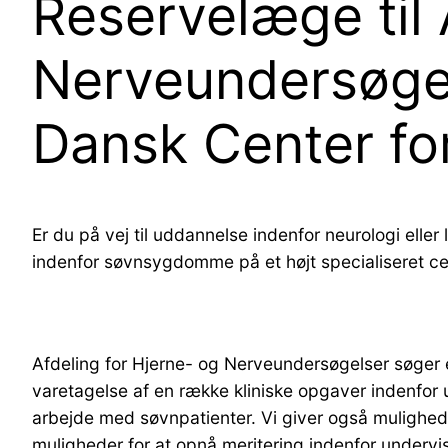
Reservelæge til 
Nerveundersøgels
Dansk Center f
Er du på vej til uddannelse indenfor neurologi ell
indenfor søvnsygdomme på et højt specialiseret c
Afdeling for Hjerne- og Nerveundersøgelser søger 
varetagelse af en række kliniske opgaver indenfo
arbejde med søvnpatienter. Vi giver også mulighed f
muligheder for at opnå meritering indenfor undervi