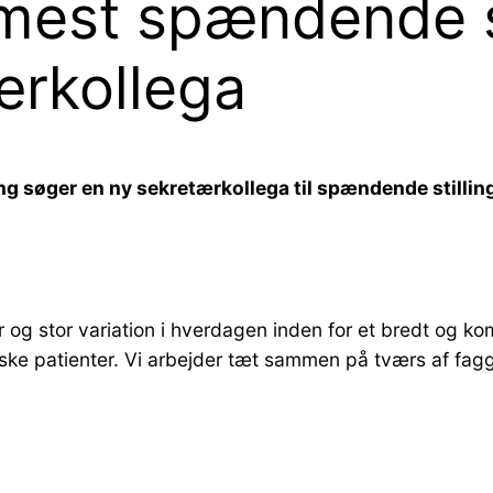
 mest spændende 
ærkollega
ng søger en ny sekretærkollega til spændende stillin
 og stor variation i hverdagen inden for et bredt og k
iske patienter. Vi arbejder tæt sammen på tværs af fag