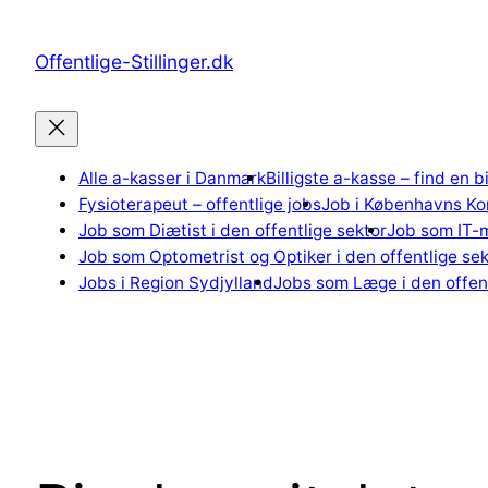
Spring
til
Offentlige-Stillinger.dk
indhold
Alle a-kasser i Danmark
Billigste a-kasse – find en b
Fysioterapeut – offentlige jobs
Job i Københavns K
Job som Diætist i den offentlige sektor
Job som IT-m
Job som Optometrist og Optiker i den offentlige sek
Jobs i Region Sydjylland
Jobs som Læge i den offent