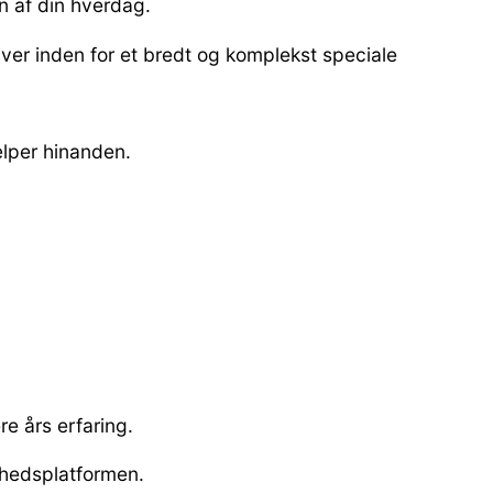
n af din hverdag.
er inden for et bredt og komplekst speciale
ælper hinanden.
e års erfaring.
dhedsplatformen.