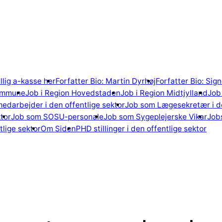
illig a-kasse her
Forfatter Bio: Martin Dyrhøj
Forfatter Bio: Si
ommune
Job i Region Hovedstaden
Job i Region Midtjylland
Job 
edarbejder i den offentlige sektor
Job som Lægesekretær i de
tor
Job som SOSU-personale
Job som Sygeplejerske Vikar
Jobs
lige sektor
Om Siden
PHD stillinger i den offentlige sektor