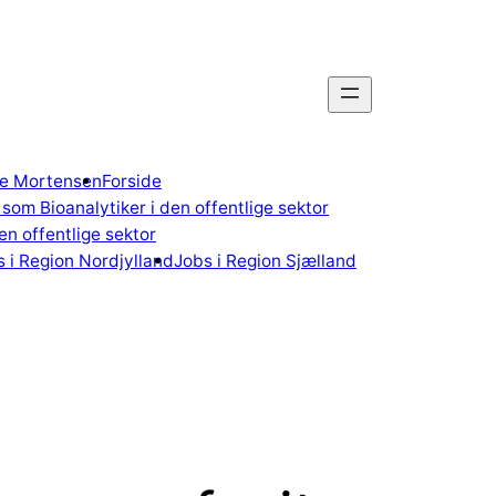
gne Mortensen
Forside
som Bioanalytiker i den offentlige sektor
n offentlige sektor
 i Region Nordjylland
Jobs i Region Sjælland