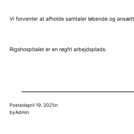
Vi forventer at afholde samtaler løbende og ansætte
Rigshospitalet er en røgfri arbejdsplads.
Posted
april 19, 2021
in
by
Admin