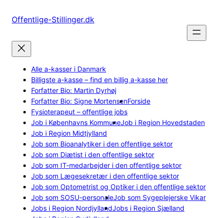
Spring
til
Offentlige-Stillinger.dk
indhold
Alle a-kasser i Danmark
Billigste a-kasse – find en billig a-kasse her
Forfatter Bio: Martin Dyrhøj
Forfatter Bio: Signe Mortensen
Forside
Fysioterapeut – offentlige jobs
Job i Københavns Kommune
Job i Region Hovedstaden
Job i Region Midtjylland
Job som Bioanalytiker i den offentlige sektor
Job som Diætist i den offentlige sektor
Job som IT-medarbejder i den offentlige sektor
Job som Lægesekretær i den offentlige sektor
Job som Optometrist og Optiker i den offentlige sektor
Job som SOSU-personale
Job som Sygeplejerske Vikar
Jobs i Region Nordjylland
Jobs i Region Sjælland