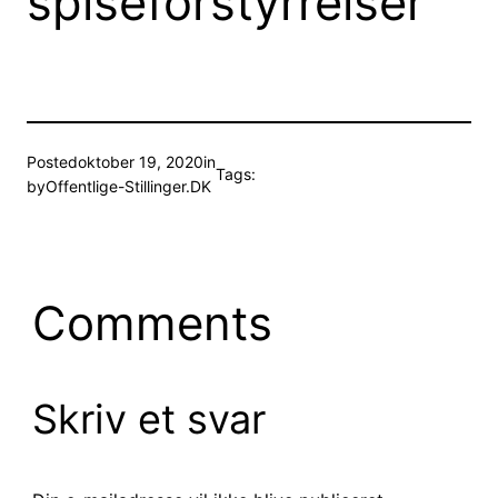
spiseforstyrrelser
Posted
oktober 19, 2020
in
Tags:
by
Offentlige-Stillinger.DK
Comments
Skriv et svar