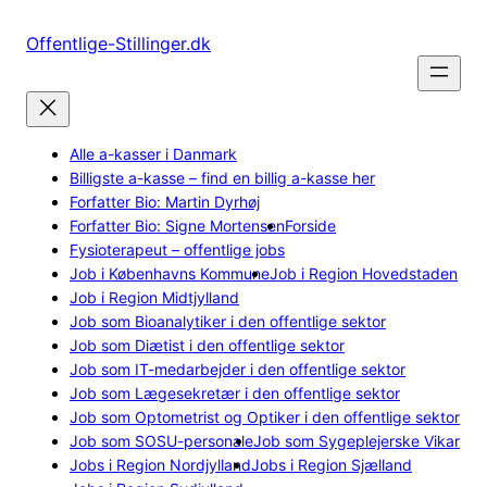
Spring
til
Offentlige-Stillinger.dk
indhold
Alle a-kasser i Danmark
Billigste a-kasse – find en billig a-kasse her
Forfatter Bio: Martin Dyrhøj
Forfatter Bio: Signe Mortensen
Forside
Fysioterapeut – offentlige jobs
Job i Københavns Kommune
Job i Region Hovedstaden
Job i Region Midtjylland
Job som Bioanalytiker i den offentlige sektor
Job som Diætist i den offentlige sektor
Job som IT-medarbejder i den offentlige sektor
Job som Lægesekretær i den offentlige sektor
Job som Optometrist og Optiker i den offentlige sektor
Job som SOSU-personale
Job som Sygeplejerske Vikar
Jobs i Region Nordjylland
Jobs i Region Sjælland