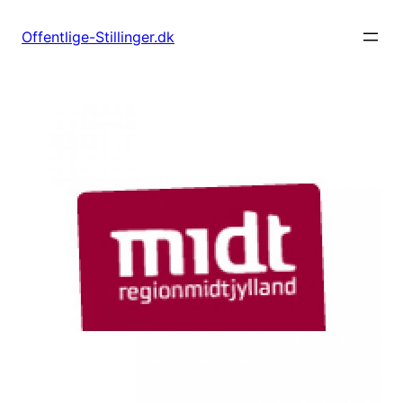
Spring
til
Offentlige-Stillinger.dk
indhold