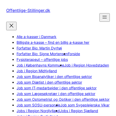
Spring
til
Offentlige-Stillinger.dk
indhold
Alle a-kasser i Danmark
Billigste a-kasse – find en billig a-kasse her
Forfatter Bio: Martin Dyrhøj
Forfatter Bio: Signe Mortensen
Forside
Fysioterapeut – offentlige jobs
Job i Københavns Kommune
Job i Region Hovedstaden
Job i Region Midtjylland
Job som Bioanalytiker i den offentlige sektor
Job som Diætist i den offentlige sektor
Job som IT-medarbejder i den offentlige sektor
Job som Lægesekretær i den offentlige sektor
Job som Optometrist og Optiker i den offentlige sektor
Job som SOSU-personale
Job som Sygeplejerske Vikar
Jobs i Region Nordjylland
Jobs i Region Sjælland