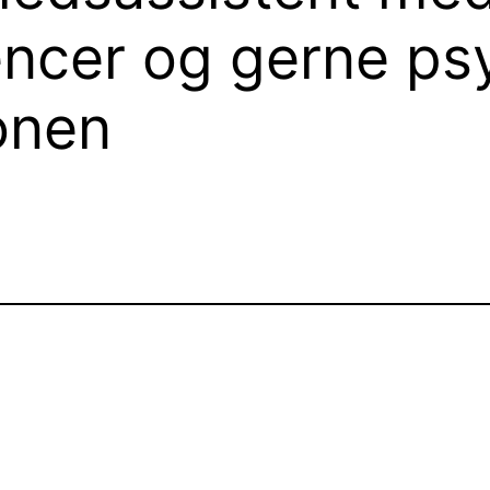
cer og gerne psyk
ionen