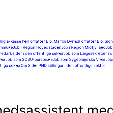
illig a-kasse her
Forfatter Bio: Martin Dyrhøj
Forfatter Bio: Si
ommune
Job i Region Hovedstaden
Job i Region Midtjylland
Job 
edarbejder i den offentlige sektor
Job som Lægesekretær i de
tor
Job som SOSU-personale
Job som Sygeplejerske Vikar
Jobs
lige sektor
Om Siden
PHD stillinger i den offentlige sektor
hedsassistent me