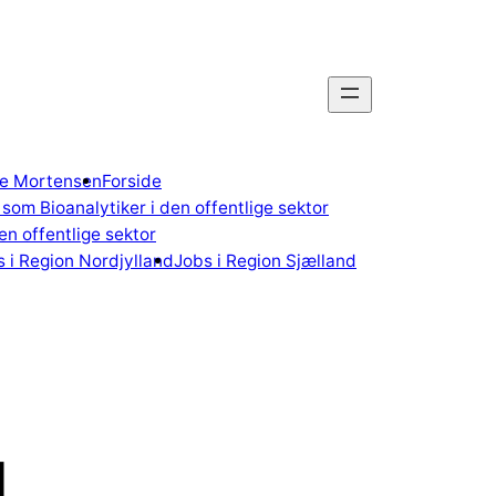
gne Mortensen
Forside
som Bioanalytiker i den offentlige sektor
n offentlige sektor
 i Region Nordjylland
Jobs i Region Sjælland
d