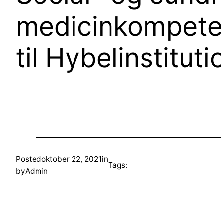
medicinkompeten
til Hybelinstitut
Posted
oktober 22, 2021
in
Tags:
by
Admin