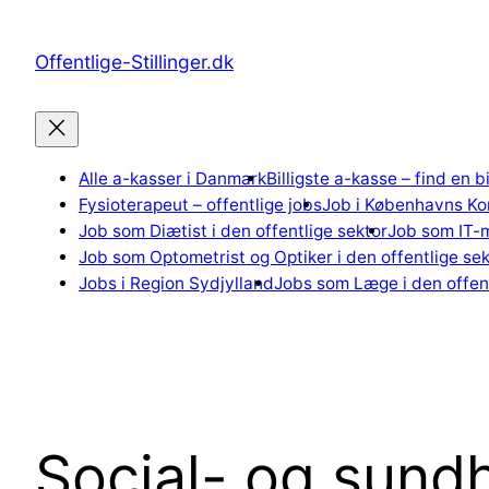
Spring
til
Offentlige-Stillinger.dk
indhold
Alle a-kasser i Danmark
Billigste a-kasse – find en b
Fysioterapeut – offentlige jobs
Job i Københavns K
Job som Diætist i den offentlige sektor
Job som IT-m
Job som Optometrist og Optiker i den offentlige sek
Jobs i Region Sydjylland
Jobs som Læge i den offent
Social- og sund