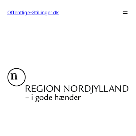
Spring
til
Offentlige-Stillinger.dk
indhold