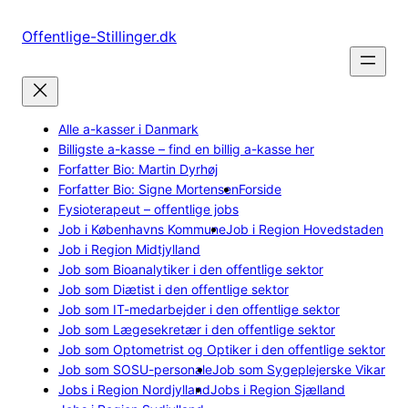
Spring
til
Offentlige-Stillinger.dk
indhold
Alle a-kasser i Danmark
Billigste a-kasse – find en billig a-kasse her
Forfatter Bio: Martin Dyrhøj
Forfatter Bio: Signe Mortensen
Forside
Fysioterapeut – offentlige jobs
Job i Københavns Kommune
Job i Region Hovedstaden
Job i Region Midtjylland
Job som Bioanalytiker i den offentlige sektor
Job som Diætist i den offentlige sektor
Job som IT-medarbejder i den offentlige sektor
Job som Lægesekretær i den offentlige sektor
Job som Optometrist og Optiker i den offentlige sektor
Job som SOSU-personale
Job som Sygeplejerske Vikar
Jobs i Region Nordjylland
Jobs i Region Sjælland