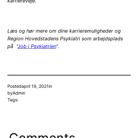
karriereveje.
Læs og hør mere om dine karrieremuligheder og
Region Hovedstadens Psykiatri som arbejdsplads
på “
Job i Psykiatrien
“.
Posted
april 19, 2021
in
by
Admin
Tags:
Comments