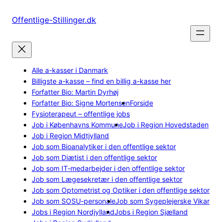
Spring
til
Offentlige-Stillinger.dk
indhold
Alle a-kasser i Danmark
Billigste a-kasse – find en billig a-kasse her
Forfatter Bio: Martin Dyrhøj
Forfatter Bio: Signe Mortensen
Forside
Fysioterapeut – offentlige jobs
Job i Københavns Kommune
Job i Region Hovedstaden
Job i Region Midtjylland
Job som Bioanalytiker i den offentlige sektor
Job som Diætist i den offentlige sektor
Job som IT-medarbejder i den offentlige sektor
Job som Lægesekretær i den offentlige sektor
Job som Optometrist og Optiker i den offentlige sektor
Job som SOSU-personale
Job som Sygeplejerske Vikar
Jobs i Region Nordjylland
Jobs i Region Sjælland