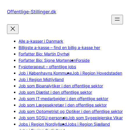
Spring
til
Offentlige-Stillinger.dk
indhold
Alle a-kasser i Danmark
Billigste a-kasse – find en billig a-kasse her
Forfatter Bio: Martin Dyrhøj
Forfatter Bio: Signe Mortensen
Forside
Fysioterapeut – offentlige jobs
Job i Københavns Kommune
Job i Region Hovedstaden
Job i Region Midtjylland
Job som Bioanalytiker i den offentlige sektor
Job som Diætist i den offentlige sektor
Job som IT-medarbejder i den offentlige sektor
Job som Lægesekretær i den offentlige sektor
Job som Optometrist og Optiker i den offentlige sektor
Job som SOSU-personale
Job som Sygeplejerske Vikar
Jobs i Region Nordjylland
Jobs i Region Sjælland