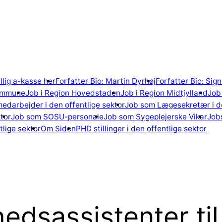
illig a-kasse her
Forfatter Bio: Martin Dyrhøj
Forfatter Bio: Si
ommune
Job i Region Hovedstaden
Job i Region Midtjylland
Job 
edarbejder i den offentlige sektor
Job som Lægesekretær i de
tor
Job som SOSU-personale
Job som Sygeplejerske Vikar
Jobs
lige sektor
Om Siden
PHD stillinger i den offentlige sektor
dsassistenter til 