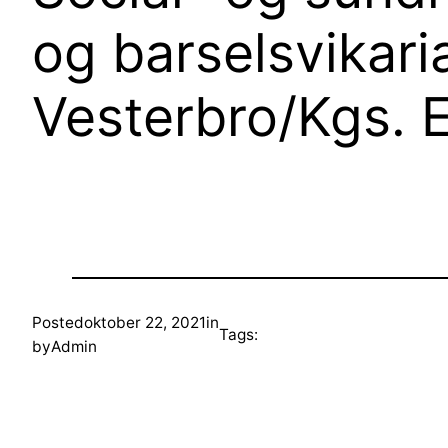
og barselsvikari
Vesterbro/Kgs. 
Posted
oktober 22, 2021
in
Tags:
by
Admin