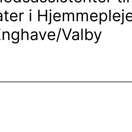
ater i Hjemmeplej
Enghave/Valby