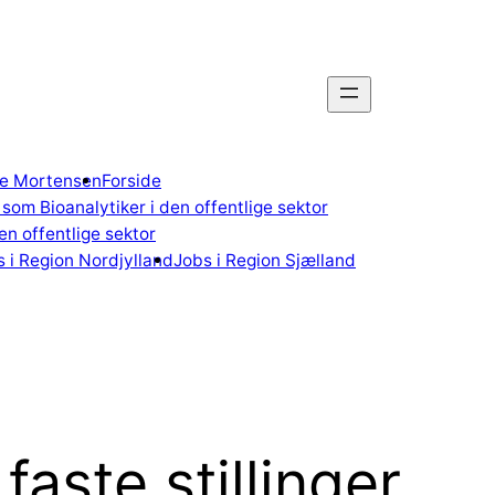
gne Mortensen
Forside
som Bioanalytiker i den offentlige sektor
n offentlige sektor
 i Region Nordjylland
Jobs i Region Sjælland
faste stillinger