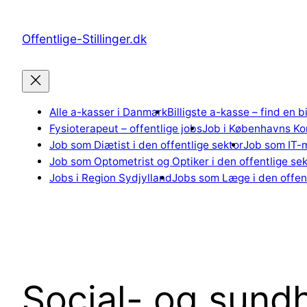
Spring
til
Offentlige-Stillinger.dk
indhold
Alle a-kasser i Danmark
Billigste a-kasse – find en b
Fysioterapeut – offentlige jobs
Job i Københavns K
Job som Diætist i den offentlige sektor
Job som IT-m
Job som Optometrist og Optiker i den offentlige sek
Jobs i Region Sydjylland
Jobs som Læge i den offent
Social- og sundhe