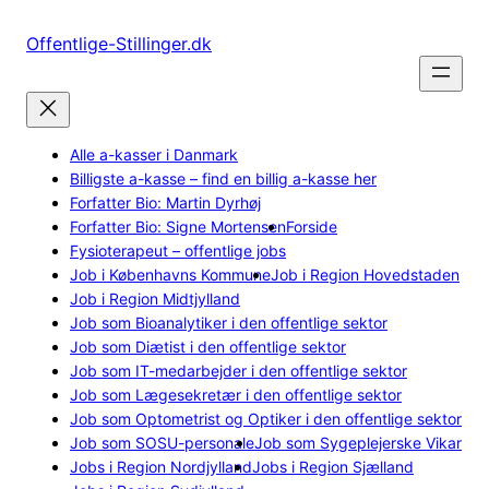
Spring
til
Offentlige-Stillinger.dk
indhold
Alle a-kasser i Danmark
Billigste a-kasse – find en billig a-kasse her
Forfatter Bio: Martin Dyrhøj
Forfatter Bio: Signe Mortensen
Forside
Fysioterapeut – offentlige jobs
Job i Københavns Kommune
Job i Region Hovedstaden
Job i Region Midtjylland
Job som Bioanalytiker i den offentlige sektor
Job som Diætist i den offentlige sektor
Job som IT-medarbejder i den offentlige sektor
Job som Lægesekretær i den offentlige sektor
Job som Optometrist og Optiker i den offentlige sektor
Job som SOSU-personale
Job som Sygeplejerske Vikar
Jobs i Region Nordjylland
Jobs i Region Sjælland