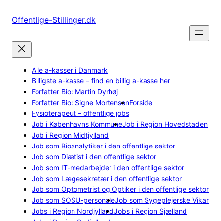
Spring
til
Offentlige-Stillinger.dk
indhold
Alle a-kasser i Danmark
Billigste a-kasse – find en billig a-kasse her
Forfatter Bio: Martin Dyrhøj
Forfatter Bio: Signe Mortensen
Forside
Fysioterapeut – offentlige jobs
Job i Københavns Kommune
Job i Region Hovedstaden
Job i Region Midtjylland
Job som Bioanalytiker i den offentlige sektor
Job som Diætist i den offentlige sektor
Job som IT-medarbejder i den offentlige sektor
Job som Lægesekretær i den offentlige sektor
Job som Optometrist og Optiker i den offentlige sektor
Job som SOSU-personale
Job som Sygeplejerske Vikar
Jobs i Region Nordjylland
Jobs i Region Sjælland