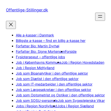
Spring
til
Offentlige-Stillinger.dk
indhold
Alle a-kasser i Danmark
Billigste a-kasse – find en billig a-kasse her
Forfatter Bio: Martin Dyrhøj
Forfatter Bio: Signe Mortensen
Forside
Fysioterapeut – offentlige jobs
Job i Københavns Kommune
Job i Region Hovedstaden
Job i Region Midtjylland
Job som Bioanalytiker i den offentlige sektor
Job som Diætist i den offentlige sektor
Job som IT-medarbejder i den offentlige sektor
Job som Lægesekretær i den offentlige sektor
Job som Optometrist og Optiker i den offentlige sektor
Job som SOSU-personale
Job som Sygeplejerske Vikar
Jobs i Region Nordjylland
Jobs i Region Sjælland