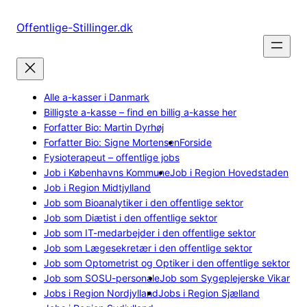
Spring
til
Offentlige-Stillinger.dk
indhold
Alle a-kasser i Danmark
Billigste a-kasse – find en billig a-kasse her
Forfatter Bio: Martin Dyrhøj
Forfatter Bio: Signe Mortensen
Forside
Fysioterapeut – offentlige jobs
Job i Københavns Kommune
Job i Region Hovedstaden
Job i Region Midtjylland
Job som Bioanalytiker i den offentlige sektor
Job som Diætist i den offentlige sektor
Job som IT-medarbejder i den offentlige sektor
Job som Lægesekretær i den offentlige sektor
Job som Optometrist og Optiker i den offentlige sektor
Job som SOSU-personale
Job som Sygeplejerske Vikar
Jobs i Region Nordjylland
Jobs i Region Sjælland