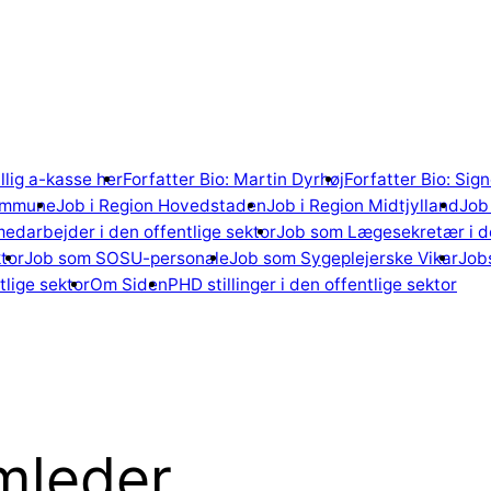
illig a-kasse her
Forfatter Bio: Martin Dyrhøj
Forfatter Bio: Si
ommune
Job i Region Hovedstaden
Job i Region Midtjylland
Job 
edarbejder i den offentlige sektor
Job som Lægesekretær i de
tor
Job som SOSU-personale
Job som Sygeplejerske Vikar
Jobs
lige sektor
Om Siden
PHD stillinger i den offentlige sektor
amleder