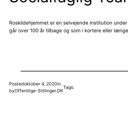
Roskildehjemmet er en selvejende institution unde
går over 100 år tilbage og som i kortere eller læng
Posted
oktober 4, 2020
in
Tags:
by
Offentlige-Stillinger.DK