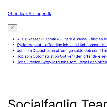
Spring
til
Offentlige-Stillinger.dk
indhold
Alle a-kasser i Danmark
Billigste a-kasse – find en b
Fysioterapeut – offentlige jobs
Job i Københavns K
Job som Diætist i den offentlige sektor
Job som IT-m
Job som Optometrist og Optiker i den offentlige sek
Jobs i Region Sydjylland
Jobs som Læge i den offent
Socialfaglig Te