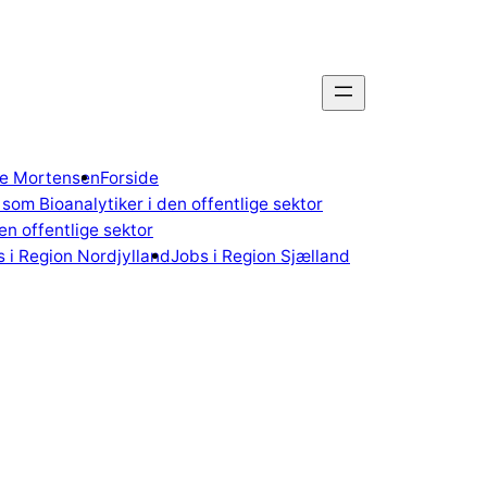
gne Mortensen
Forside
som Bioanalytiker i den offentlige sektor
n offentlige sektor
 i Region Nordjylland
Jobs i Region Sjælland