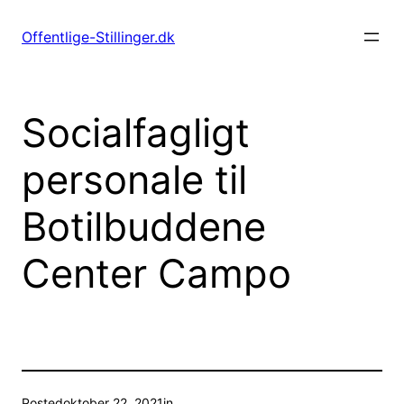
Spring
til
Offentlige-Stillinger.dk
indhold
Socialfagligt
personale til
Botilbuddene
Center Campo
Posted
oktober 22, 2021
in