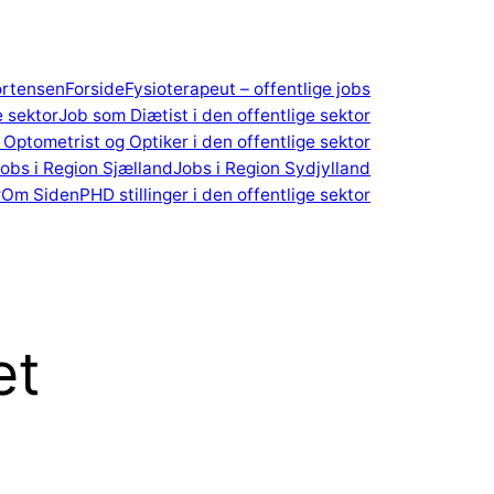
ortensen
Forside
Fysioterapeut – offentlige jobs
e sektor
Job som Diætist i den offentlige sektor
Optometrist og Optiker i den offentlige sektor
obs i Region Sjælland
Jobs i Region Sydjylland
r
Om Siden
PHD stillinger i den offentlige sektor
et