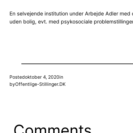
En selvejende institution under Arbejde Adler med
uden bolig, evt. med psykosociale problemstilling
Posted
oktober 4, 2020
in
by
Offentlige-Stillinger.DK
Comments