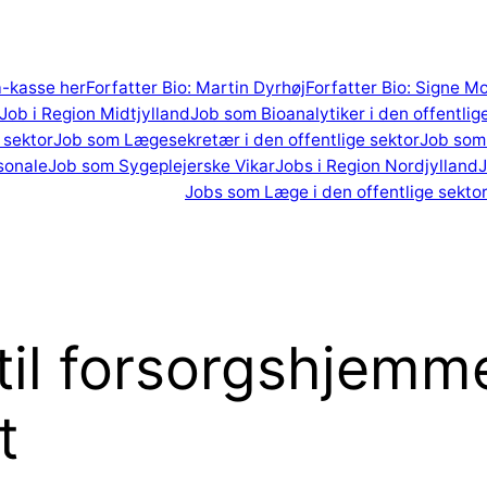
 a-kasse her
Forfatter Bio: Martin Dyrhøj
Forfatter Bio: Signe M
Job i Region Midtjylland
Job som Bioanalytiker i den offentlig
 sektor
Job som Lægesekretær i den offentlige sektor
Job som 
sonale
Job som Sygeplejerske Vikar
Jobs i Region Nordjylland
J
Jobs som Læge i den offentlige sekto
il forsorgshjemm
t