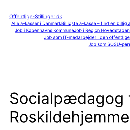
Spring
til
Offentlige-Stillinger.dk
indhold
Alle a-kasser i Danmark
Billigste a-kasse – find en billig
Job i Københavns Kommune
Job i Region Hovedstaden
Job som IT-medarbejder i den offentlige
Job som SOSU-per
Socialpædagog t
Roskildehjemme