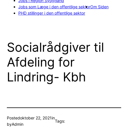
Jobs i Region Sydjylland
Jobs som Læge i den offentlige sektor
Om Siden
PHD stillinger i den offentlige sektor
Socialrådgiver til
Afdeling for
Lindring- Kbh
Posted
oktober 22, 2021
in
Tags:
by
Admin