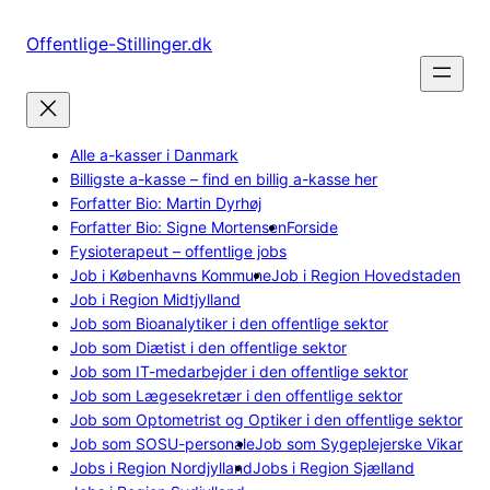
Spring
til
Offentlige-Stillinger.dk
indhold
Alle a-kasser i Danmark
Billigste a-kasse – find en billig a-kasse her
Forfatter Bio: Martin Dyrhøj
Forfatter Bio: Signe Mortensen
Forside
Fysioterapeut – offentlige jobs
Job i Københavns Kommune
Job i Region Hovedstaden
Job i Region Midtjylland
Job som Bioanalytiker i den offentlige sektor
Job som Diætist i den offentlige sektor
Job som IT-medarbejder i den offentlige sektor
Job som Lægesekretær i den offentlige sektor
Job som Optometrist og Optiker i den offentlige sektor
Job som SOSU-personale
Job som Sygeplejerske Vikar
Jobs i Region Nordjylland
Jobs i Region Sjælland