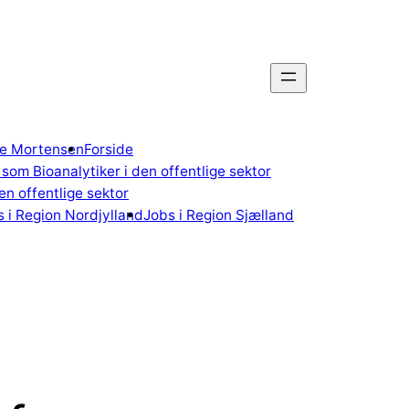
gne Mortensen
Forside
som Bioanalytiker i den offentlige sektor
n offentlige sektor
 i Region Nordjylland
Jobs i Region Sjælland