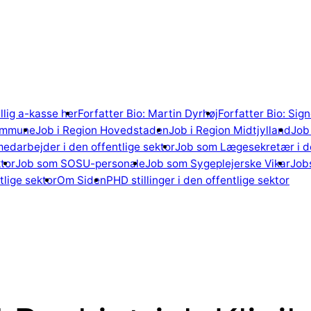
illig a-kasse her
Forfatter Bio: Martin Dyrhøj
Forfatter Bio: Si
ommune
Job i Region Hovedstaden
Job i Region Midtjylland
Job 
edarbejder i den offentlige sektor
Job som Lægesekretær i de
tor
Job som SOSU-personale
Job som Sygeplejerske Vikar
Jobs
lige sektor
Om Siden
PHD stillinger i den offentlige sektor