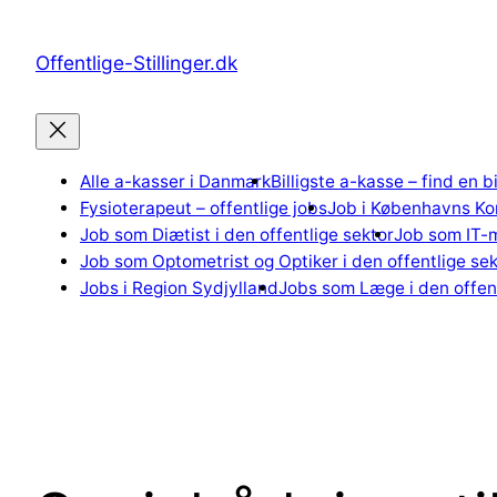
Spring
til
Offentlige-Stillinger.dk
indhold
Alle a-kasser i Danmark
Billigste a-kasse – find en b
Fysioterapeut – offentlige jobs
Job i Københavns K
Job som Diætist i den offentlige sektor
Job som IT-m
Job som Optometrist og Optiker i den offentlige sek
Jobs i Region Sydjylland
Jobs som Læge i den offent