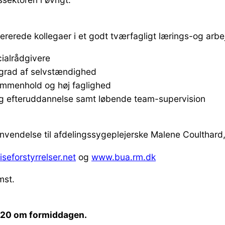
rede kollegaer i et godt tværfagligt lærings-og arbe
ialrådgivere
 grad af selvstændighed
ammenhold og høj faglighed
r og efteruddannelse samt løbende team-supervision
envendelse til afdelingssygeplejerske Malene Coulthard
seforstyrrelser.net
og
www.bua.rm.dk
mst.
2020 om formiddagen.