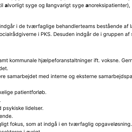
til
a
lvorligt syge og
l
angvarigt syge
a
noreksipatienter),
e indgår i de tværfaglige behandlerteams bestående af l
ocialrådgiverne i PKS. Desuden indgår de i gruppen af 
amt kommunale hjælpeforanstaltninger ift. voksne. Gern
et.
nere samarbejdet med interne og eksterne samarbejdspa
elige patientforløb.
.
psykiske lidelser.
rende.
igt fokus, som at indgå i en tværfaglig opgaveløsning.
sektoren i øvrigt.