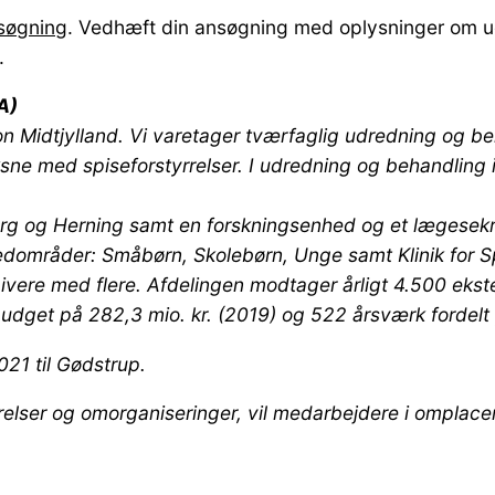
søgning
. Vedhæft din ansøgning med oplysninger om ud
.
A)
ion Midtjylland. Vi varetager tværfaglig udredning og b
ne med spiseforstyrrelser. I udredning og behandling i
iborg og Herning samt en forskningsenhed og et lægesek
områder: Småbørn, Skolebørn, Unge samt Klinik for Spi
ivere med flere. Afdelingen modtager årligt 4.500 ekst
obudget på 282,3 mio. kr. (2019) og 522 årsværk fordel
021 til Gødstrup.
er og omorganiseringer, vil medarbejdere i omplacering,