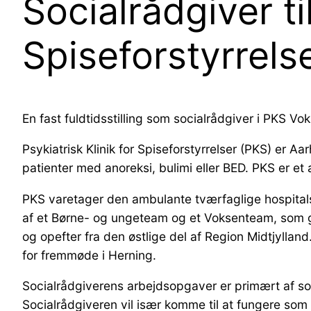
Socialrådgiver til
Spiseforstyrrels
En fast fuldtidsstilling som socialrådgiver i PKS Vok
Psykiatrisk Klinik for Spiseforstyrrelser (PKS) er A
patienter med anoreksi, bulimi eller BED. PKS er et
PKS varetager den ambulante tværfaglige hospitalsb
af et Børne- og ungeteam og et Voksenteam, som gå
og opefter fra den østlige del af Region Midtjyllan
for fremmøde i Herning.
Socialrådgiverens arbejdsopgaver er primært af soc
Socialrådgiveren vil især komme til at fungere so