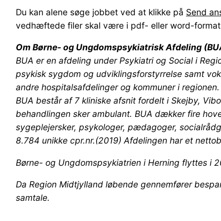
Du kan alene søge jobbet ved at klikke på
Send an
vedhæftede filer skal være i pdf- eller word-format
Om Børne- og Ungdomspsykiatrisk Afdeling (BU
BUA er en afdeling under Psykiatri og Social i Reg
psykisk sygdom og udviklingsforstyrrelse samt voks
andre hospitalsafdelinger og kommuner i regionen.
BUA består af 7 kliniske afsnit fordelt i Skejby, V
behandlingen sker ambulant. BUA dækker fire hoved
sygeplejersker, psykologer, pædagoger, socialrådg
8.784 unikke cpr.nr.(2019) Afdelingen har et nett
Børne- og Ungdomspsykiatrien i Herning flyttes i 2
Da Region Midtjylland løbende gennemfører besparels
samtale.