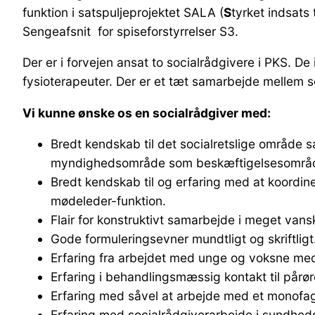
funktion i satspuljeprojektet SALA (
S
tyrket indsats 
Sengeafsnit for spiseforstyrrelser S3.
Der er i forvejen ansat to socialrådgivere i PKS. D
fysioterapeuter. Der er et tæt samarbejde mellem s
Vi kunne ønske os en socialrådgiver med:
Bredt kendskab til det socialretslige område s
myndighedsområde som beskæftigelsesområd
Bredt kendskab til og erfaring med at koordi
mødeleder-funktion.
Flair for konstruktivt samarbejde i meget vansk
Gode formuleringsevner mundtligt og skriftligt
Erfaring fra arbejdet med unge og voksne med 
Erfaring i behandlingsmæssig kontakt til pårø
Erfaring med såvel at arbejde med et monofagl
Erfaring med socialrådgiverarbejde i sundheds