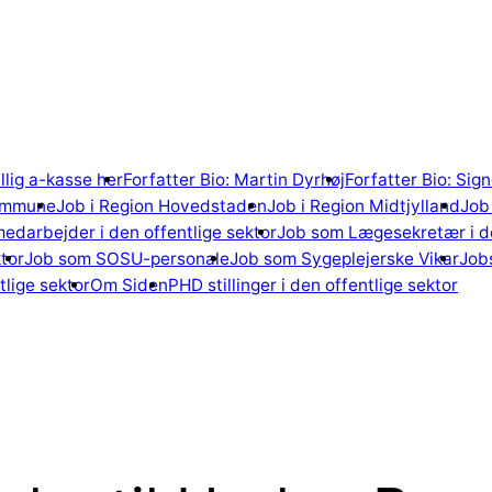
illig a-kasse her
Forfatter Bio: Martin Dyrhøj
Forfatter Bio: Si
ommune
Job i Region Hovedstaden
Job i Region Midtjylland
Job 
edarbejder i den offentlige sektor
Job som Lægesekretær i de
tor
Job som SOSU-personale
Job som Sygeplejerske Vikar
Jobs
lige sektor
Om Siden
PHD stillinger i den offentlige sektor