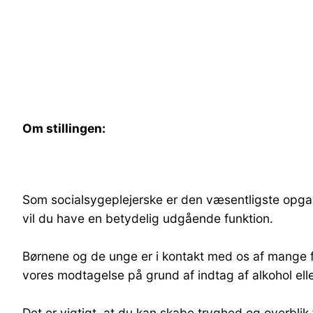
Om
stillin
gen:
Som socialsygeplejerske er den væsentligste opgave
vil du have en betydelig udgående funktion.
Børnene og de unge er i kontakt med os af mange for
vores modtagelse på grund af indtag af alkohol elle
Det er vigtigt, at du kan skabe tryghed og overbli