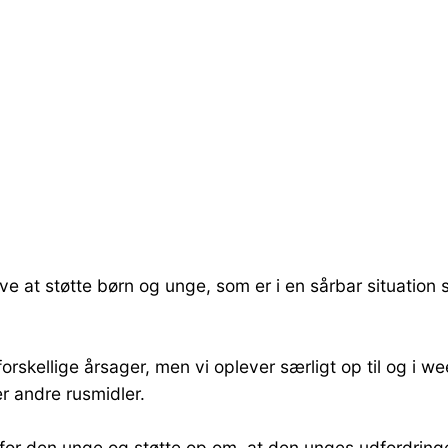
 at støtte børn og unge, som er i en sårbar situation 
skellige årsager, men vi oplever særligt op til og i we
r andre rusmidler.
k for den unge og støtte op om, at den unges udfordring