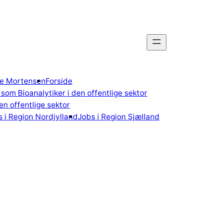
gne Mortensen
Forside
som Bioanalytiker i den offentlige sektor
n offentlige sektor
 i Region Nordjylland
Jobs i Region Sjælland