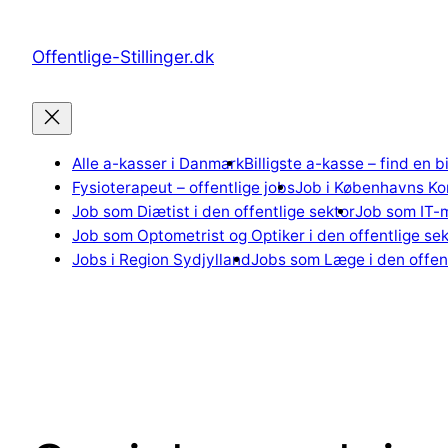
Spring
til
Offentlige-Stillinger.dk
indhold
Alle a-kasser i Danmark
Billigste a-kasse – find en b
Fysioterapeut – offentlige jobs
Job i Københavns K
Job som Diætist i den offentlige sektor
Job som IT-m
Job som Optometrist og Optiker i den offentlige sek
Jobs i Region Sydjylland
Jobs som Læge i den offent