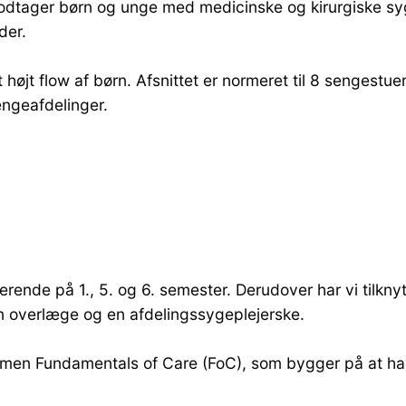
dtager børn og unge med medicinske og kirurgiske sy
der.
højt flow af børn. Afsnittet er normeret til 8 sengestu
engeafdelinger.
erende på 1., 5. og 6. semester. Derudover har vi tilkn
n overlæge og en afdelingssygeplejerske.
en Fundamentals of Care (FoC), som bygger på at have