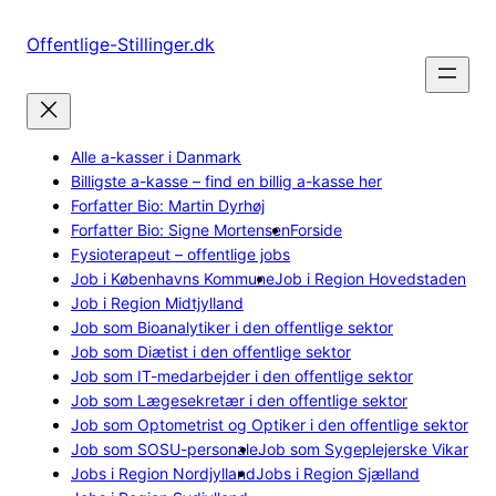
Spring
til
Offentlige-Stillinger.dk
indhold
Alle a-kasser i Danmark
Billigste a-kasse – find en billig a-kasse her
Forfatter Bio: Martin Dyrhøj
Forfatter Bio: Signe Mortensen
Forside
Fysioterapeut – offentlige jobs
Job i Københavns Kommune
Job i Region Hovedstaden
Job i Region Midtjylland
Job som Bioanalytiker i den offentlige sektor
Job som Diætist i den offentlige sektor
Job som IT-medarbejder i den offentlige sektor
Job som Lægesekretær i den offentlige sektor
Job som Optometrist og Optiker i den offentlige sektor
Job som SOSU-personale
Job som Sygeplejerske Vikar
Jobs i Region Nordjylland
Jobs i Region Sjælland