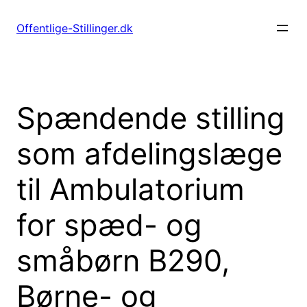
Spring
til
Offentlige-Stillinger.dk
indhold
Spændende stilling
som afdelingslæge
til Ambulatorium
for spæd- og
småbørn B290,
Børne- og