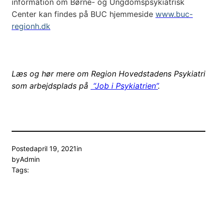
information om Børne- og Ungdomspsykiatrisk
Center kan findes på BUC hjemmeside
www.buc-
regionh.dk
Læs og hør mere om Region Hovedstadens Psykiatri
som arbejdsplads på
“Job i Psykiatrien”
.
Posted
april 19, 2021
in
by
Admin
Tags: