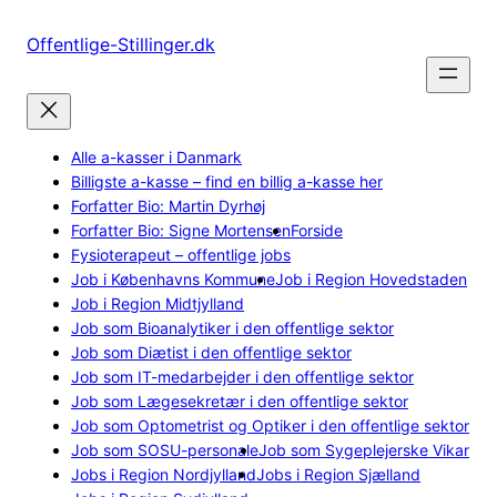
Spring
til
Offentlige-Stillinger.dk
indhold
Alle a-kasser i Danmark
Billigste a-kasse – find en billig a-kasse her
Forfatter Bio: Martin Dyrhøj
Forfatter Bio: Signe Mortensen
Forside
Fysioterapeut – offentlige jobs
Job i Københavns Kommune
Job i Region Hovedstaden
Job i Region Midtjylland
Job som Bioanalytiker i den offentlige sektor
Job som Diætist i den offentlige sektor
Job som IT-medarbejder i den offentlige sektor
Job som Lægesekretær i den offentlige sektor
Job som Optometrist og Optiker i den offentlige sektor
Job som SOSU-personale
Job som Sygeplejerske Vikar
Jobs i Region Nordjylland
Jobs i Region Sjælland