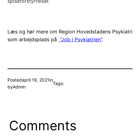
spiseforstyrrelser.
Læs og hør mere om Region Hovedstadens Psykiatri
som arbejdsplads på
“Job i Psykiatrien”
.
Posted
april 19, 2021
in
Tags:
by
Admin
Comments