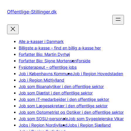
Spring
til
Offentlige-Stillinger.dk
indhold
Alle a-kasser i Danmark
Billigste a-kasse – find en billig a-kasse her
Forfatter Bio: Martin Dyrhøj
Forfatter Bio: Signe Mortensen
Forside
Fysioterapeut – offentlige jobs
Job i Københavns Kommune
Job i Region Hovedstaden
Job i Region Midtjylland
Job som Bioanalytiker i den offentlige sektor
Job som Diætist i den offentlige sektor
Job som IT-medarbejder i den offentlige sektor
Job som Lægesekretær i den offentlige sektor
Job som Optometrist og Optiker i den offentlige sektor
Job som SOSU-personale
Job som Sygeplejerske Vikar
Jobs i Region Nordjylland
Jobs i Region Sjælland